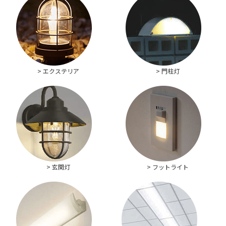
> エクステリア
> 門柱灯
> 玄関灯
> フットライト