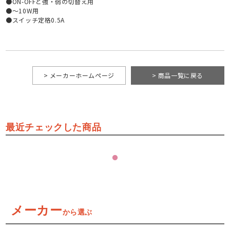
●ON-OFFと強・弱の切替え用
●～10W用
●スイッチ定格0.5A
> メーカーホームページ
> 商品一覧に戻る
最近チェックした商品
メーカー
から選ぶ