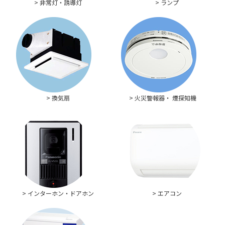
> 非常灯・誘導灯
> ランプ
> 換気扇
> 火災警報器・ 煙探知機
> インターホン・ドアホン
> エアコン