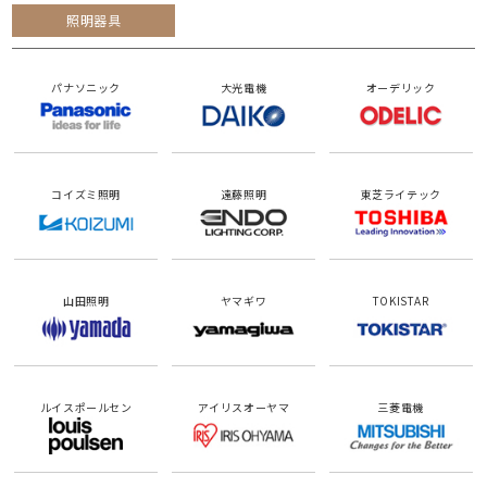
照明器具
パナソニック
大光電機
オーデリック
コイズミ照明
遠藤照明
東芝ライテック
山田照明
ヤマギワ
TOKISTAR
ルイスポールセン
アイリスオーヤマ
三菱電機