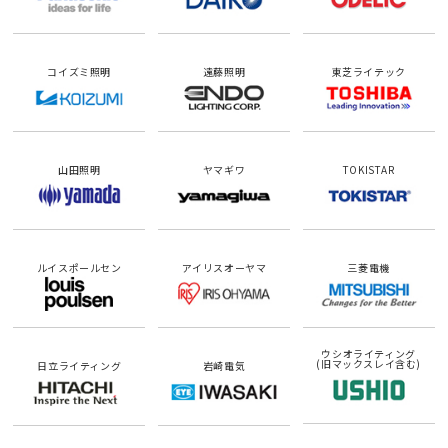
コイズミ照明
遠藤照明
東芝ライテック
山田照明
ヤマギワ
TOKISTAR
ルイスポールセン
アイリスオーヤマ
三菱電機
ウシオライティング
(旧マックスレイ含む)
日立ライティング
岩崎電気