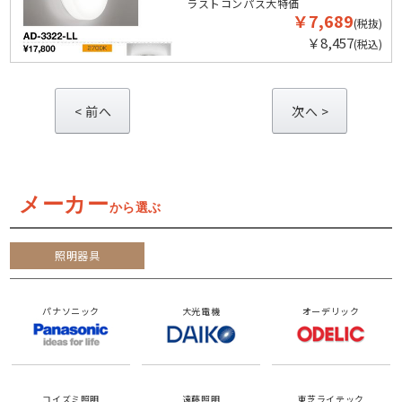
ラストコンパス大特価
￥7,689
(税抜)
￥8,457
(税込)
<
>
メーカー
から選ぶ
照明器具
パナソニック
大光電機
オーデリック
コイズミ照明
遠藤照明
東芝ライテック