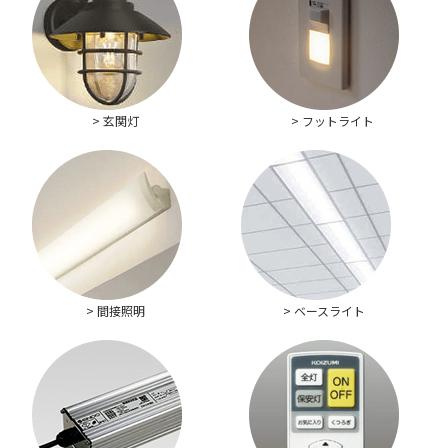
> 玄関灯
> フットライト
> 間接照明
> ベースライト