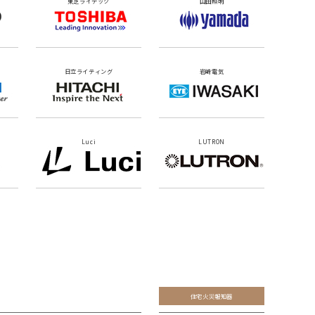
東芝ライテック
山田照明
日立ライティング
岩崎電気
Luci
LUTRON
住宅火災報知器