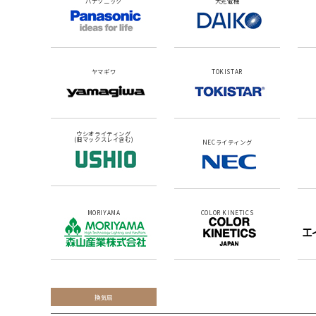
パナソニック
大光電機
ヤマギワ
TOKISTAR
ウシオライティング
(旧マックスレイ含む)
NECライティング
MORIYAMA
COLOR KINETICS
換気扇