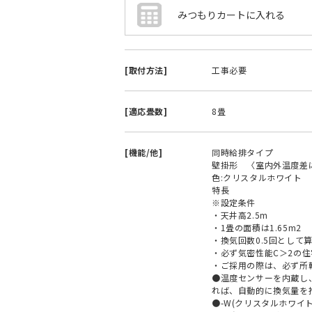
[取付方法]
工事必要
[適応畳数]
8畳
[機能/他]
同時給排タイプ
壁掛形 〈室内外温度差
色:クリスタルホワイト
特長
※設定条件
・天井高2.5m
・1畳の面積は1.65m2
・換気回数0.5回として
・必ず気密性能C＞2の
・ご採用の際は、必ず所
●温度センサーを内蔵し
れば、自動的に換気量を推
●-W(クリスタルホワイト