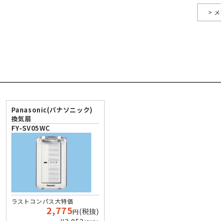
> 
Panasonic(パナソニック)
換気扇
FY-SV05WC
ラストコンパス大特価
2,775
(税抜)
円