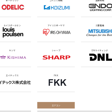
オーデリック
コイズミ照明
遠藤照明
ルイスポールセン
アイリスオーヤマ
三菱電機
キシマ
シャープ
DNライティング
エイテックス
FKK
エアコン