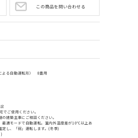
この商品を問い合わせる
による自動運転形〉 8畳用
算出
住宅でご使用ください。
轄の建築主事にご相談ください。
、最適モードで自動運転。室内外温度差が10℃以上あ
定し、「弱」運転します。(冬季)
)