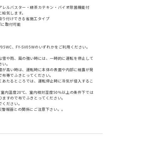
アレルバスター・緑茶カテキン・バイオ除菌機能付
に給気します。
で取り付けできる省施工タイプ
厚に取付可能
V05WC、FY-SV05Wのいずれかをご利用ください。
な雪や雨、風の強い時には、一時的に運転を停止して
さい。
度が高い時は、運転時に本体の表面や内部に結露が発
で布等でふきとってください。
くあたるところでは、運転停止時に冷気が侵入するこ
室内温度20℃、室内相対湿度50％以上の条件下では
りますので布でふきとってください。
でください。
災警報器との関係にご注意下さい。。