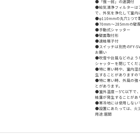
●「強－弱」の速調付
●給気清浄フィルターは
で、外気を浄化して室内
●φ110mmの丸穴1つ
●70mm～285mmの壁
●手動式シャッター
●壁面取付形
●速結端子付
●スイッチは別売のFY-S
お願い
●吹雪や台風などのよう
シャッターを閉じてくだ
●特に寒い時や、室内湿
生することがありますの
●特に寒い時、外風の強
とがあります。
●室外温度－5℃以下で、
結露が発生することがあ
●寒冷地には使用しない
●設置にあたっては、火
用途:居間