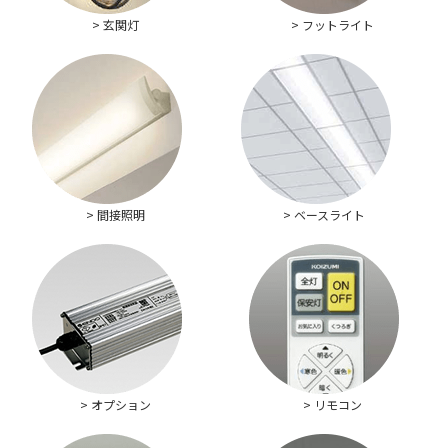
> 玄関灯
> フットライト
> 間接照明
> ベースライト
> オプション
> リモコン