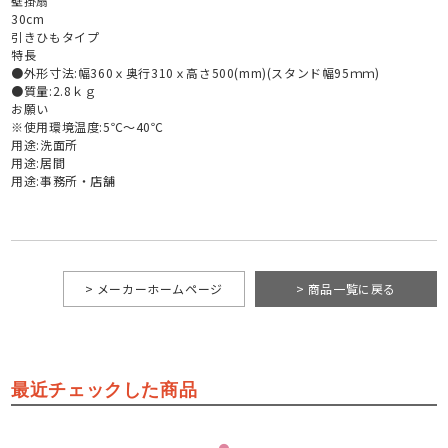
壁掛扇
30cm
引きひもタイプ
特長
●外形寸法:幅360ｘ奥行310ｘ高さ500(mm)(スタンド幅95ｍｍ)
●質量:2.8ｋｇ
お願い
※使用環境温度:5℃～40℃
用途:洗面所
用途:居間
用途:事務所・店舗
> メーカーホームページ
> 商品一覧に戻る
最近チェックした商品