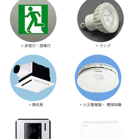
> 非常灯・誘導灯
> ランプ
> 換気扇
> 火災警報器・ 煙探知機