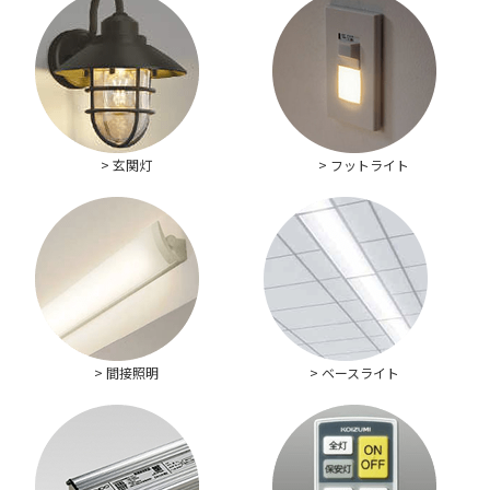
> 玄関灯
> フットライト
> 間接照明
> ベースライト