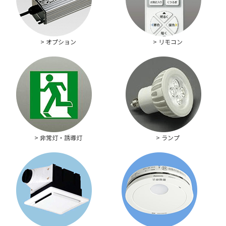
> オプション
> リモコン
> 非常灯・誘導灯
> ランプ