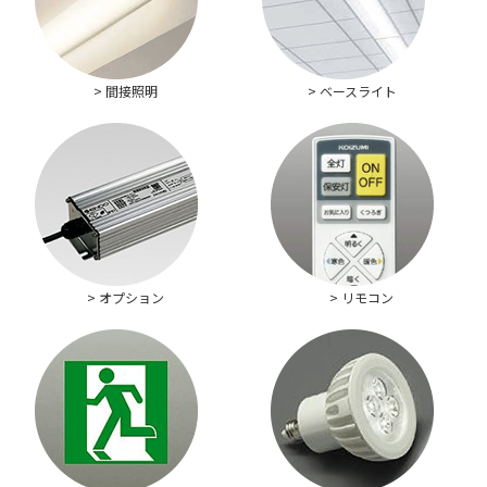
> 間接照明
> ベースライト
> オプション
> リモコン