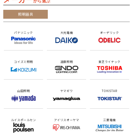
メーカー
から選ぶ
照明器具
パナソニック
大光電機
オーデリック
コイズミ照明
遠藤照明
東芝ライテック
山田照明
ヤマギワ
TOKISTAR
ルイスポールセン
アイリスオーヤマ
三菱電機