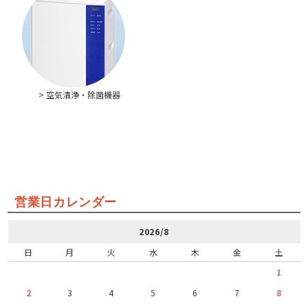
> 空気清浄・除菌機器
営業日カレンダー
2026/8
日
月
火
水
木
金
土
1
2
3
4
5
6
7
8