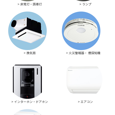
> 非常灯・誘導灯
> ランプ
> 換気扇
> 火災警報器・ 煙探知機
> インターホン・ドアホン
> エアコン