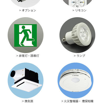
> オプション
> リモコン
> 非常灯・誘導灯
> ランプ
> 換気扇
> 火災警報器・ 煙探知機