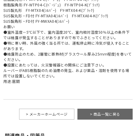
樹脂製角形 FY-WTP04-C(ﾍﾞｰｼﾞｭ) FY-WTP04-K(ﾌﾞﾗｯｸ)
SUS製丸形 FY-MTX04(ｼﾙﾊﾞｰ) FY-MTX04-K(ﾌﾞﾗｯｸ)
SUS製丸形・FD付 FY-MTXA04(ｼﾙﾊﾞｰ) FY-MTXA04-K(ﾌﾞﾗｯｸ)
SUS製角形・FD付 FY-MWXA04(ｼﾙﾊﾞｰ)
お願い
●室外温度－5℃以下で、室内温度20℃、室内相対湿度50％以上の条件下
では結露が発生することがありますので布でふきとってください。
●特に寒い時、外風の強く当る所では、運転停止時に冷気が侵入すること
があります。
●結露防止のため、2層管に断熱材(グラスウール厚み25ｍｍ程度)を巻いて
ください。
●設置にあたっては、火災警報器との関係にご注意下さい。
ルーバーがABS樹脂製のため油煙の発生、および薬品・溶剤を使用する場
所では設置しないでください。
用途:居間
> メーカーホームページ
> 商品一覧に戻る
関連商品・同等品