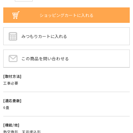
この商品を問い合わせる
[取付方法]
工事必要
[適応畳数]
6畳
[機能/他]
熱交換形 天井埋込形