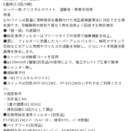
6畳用(0.5回/h時)
ルーバー色:クリスタルホワイト 温暖地・準寒冷地用
特長
Q-hiファンは居室に常時換気を義務付けた改正建築基準法に対応できる換
気扇です。冷暖房時の排気で損なう熱を効率よく回収する熱交換形
●「強－弱」の速調付
●給気清浄フィルターはプリーツタイプの採用で捕集機能を向上。
●更に、フィルターに添着したスーパーアレルバスター、緑茶カテキンで
花粉などのアレル物質やウイルスの活動を抑制し、さらにバイオ除菌浮遊
菌等を除去します。
●ルーバーは光触媒コートを採用
●φ100mmの2層管(別売品)の使用により、施工が1パイプ工事で簡単
●シャッター無し
●速結端子付
●－W(クリスタルホワイト)
●スイッチは別売のFY-SV12WC、FY-SV12Wのいずれかをご利用くださ
い。
＊設定条件
・天井高2.5m
・1畳の面積は1.65m2
・換気回数0.5回/hとして算出
■交換用給気清浄フィルター(別売品)
FY-FB1812A(ｽｰﾊﾟｰｱﾚﾙﾊﾞｽﾀｰ、緑茶ｶﾃｷﾝ、ﾊﾞｲｵ除菌)
■パイプフード(別売品)
樹脂製丸形 FY-MTP04-C(ﾍﾞｰｼﾞｭ) FY-MTP04-K(ﾌﾞﾗｯｸ)