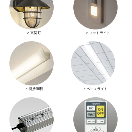
> 玄関灯
> フットライト
> 間接照明
> ベースライト